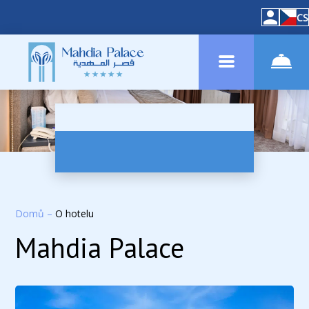
CS
Domů
–
O hotelu
Mahdia Palace