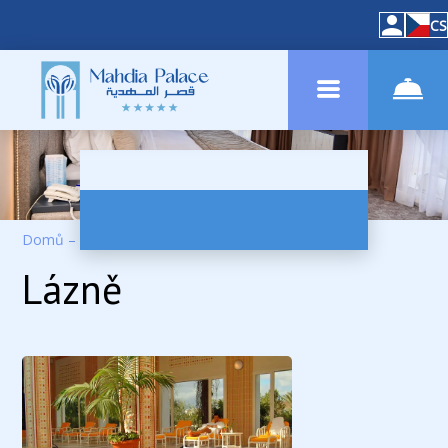
CS
Domů
–
Služby
–
LÁZNĚ
Lázně