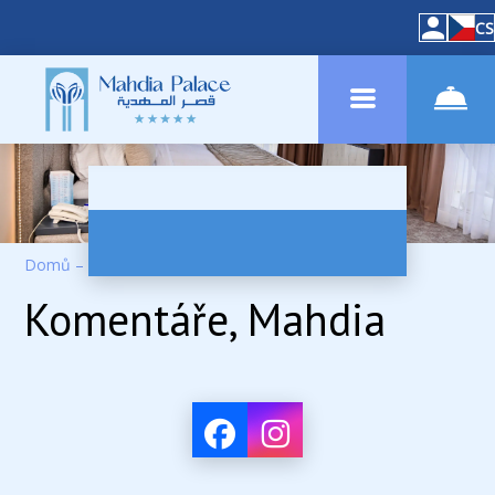
CS
Domů
–
O hotelu
–
Recenze
Komentáře, Mahdia