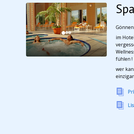
Spa
Gönnen 
im Hote
vergess
Wellnes
fühlen !
wer kan
einziga
Pr
Li