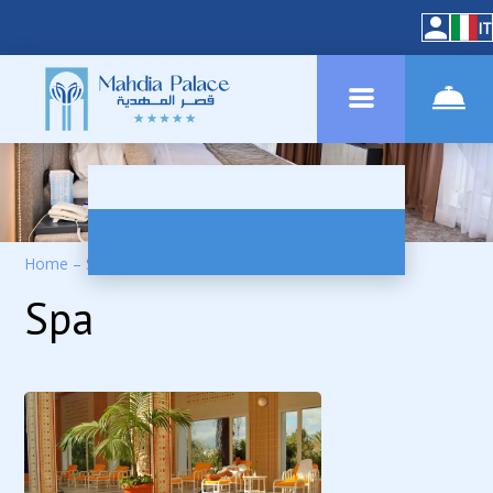
IT
Home
–
Servizi
–
SPA
Spa