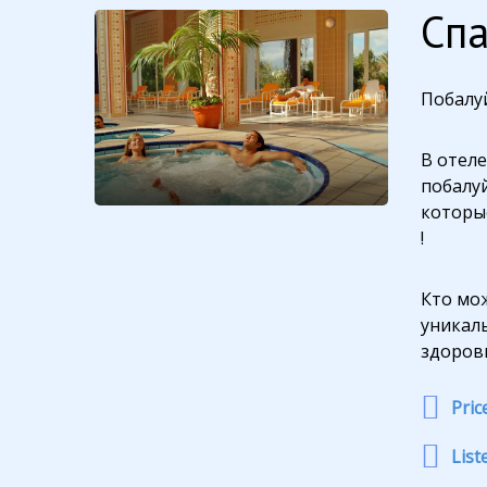
Спа
Побалу
В отеле
побалу
которы
!
Кто мо
уникал
здоровь
Pric
List