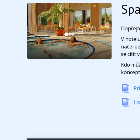
Spa
Dopřejte
V hotel
načerpej
se cítit 
Kdo můž
koncept 
Pr
Li