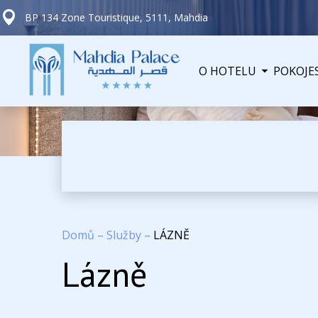
BP 134 Zone Touristique, 5111, Mahdia
O HOTELU
POKOJE
Domů
–
Služby
–
LÁZNĚ
Lázně