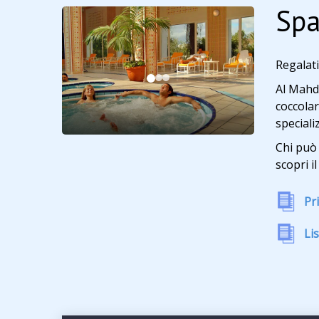
Spa
Regalat
Al Mahdi
coccolar
speciali
Chi può
scopri i
Pr
Li