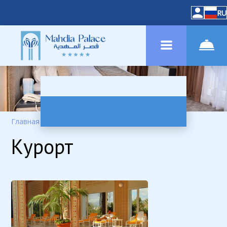
RU
Главная
–
Услуги
–
СПА
Курорт