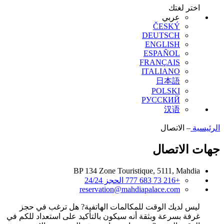
اختر لغتك
عربي
ČESKÝ
DEUTSCH
ENGLISH
ESPAÑOL
FRANÇAIS
ITALIANO
日本語
POLSKI
РУССКИЙ
汉语
الرئيسية
–
الاتصال
جهات الاتصال
BP 134 Zone Touristique, 5111, Mahdia
+216 73 683 777
الحجز 24/24
reservation@mahdiapalace.com
ليس لديك الوقت للمكالمات الهاتفية? هل ترغب في حجز
غرفة بسرعة وبثقة أنه سيكون بالتأكيد على استعداد للكم في