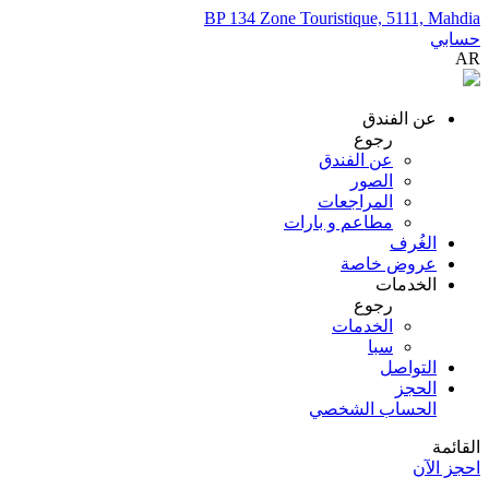
BP 134 Zone Touristique, 5111, Mahdia
حسابي
AR
عن الفندق
رجوع
عن الفندق
الصور
المراجعات
مطاعم و بارات
الغُرف
عروض خاصة
الخدمات
رجوع
الخدمات
سبا
التواصل
الحجز
الحساب الشخصي
القائمة
احجز الآن