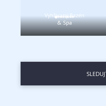
Vyhřívaný Bazén
& Spa
SLEDUJ