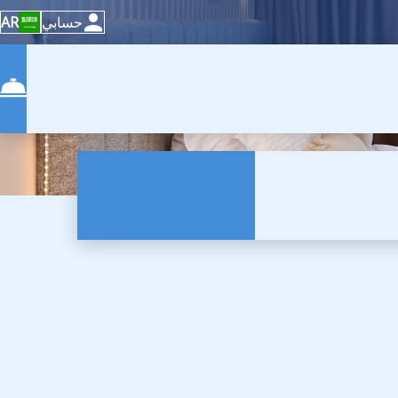
حسابي
AR