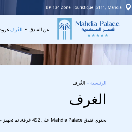
BP 134 Zone Touristique, 5111, Mahdia
عن الفندق
الغُرف
عروض
الرئيسية
–
الغُرف
الغرف
يحتوي فندق
Mahdia Palace
على 452 غرفة. تم تجهيز جميع غرف الفندق بطريقة تضمن لسكان الفندق راحة لا تضاهى.