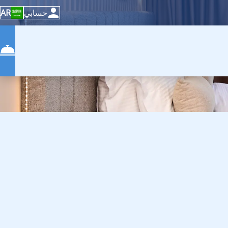
حسابي
AR