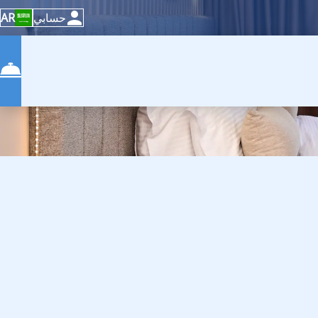
حسابي
AR