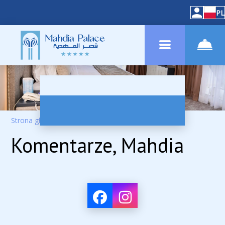
PL
Strona główna
–
Informacja o hotelu
–
Opinie
Komentarze, Mahdia