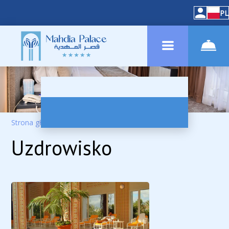
PL
Strona główna
–
Usługi
–
SPA
Uzdrowisko