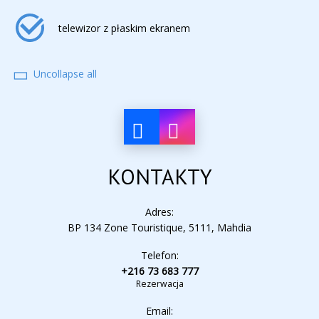
telewizor z płaskim ekranem
Uncollapse all
suszarka do włosów
klimatyzacja
KONTAKTY
zamki elektroniczne
Adres:
BP 134 Zone Touristique, 5111, Mahdia
Telefon:
budzik
+216 73 683 777
Rezerwacja
Email:
mała lodówka