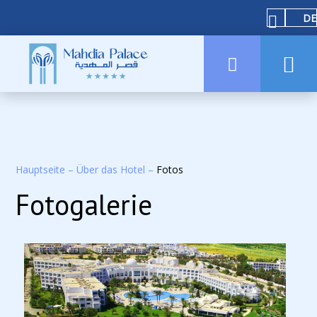
DE
Hauptseite
–
Über das Hotel
–
Fotos
Fotogalerie